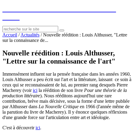
socius
: ressources sur le littéraire et le
social
Accueil
/
Actualités
/
Nouvelle réédition : Louis Althusser, "Lettre
sur la connaissance de...
Nouvelle réédition : Louis Althusser,
"Lettre sur la connaissance de l'art"
Immensément influent sur la pensée française dans les années 1960,
Louis Althusser a peu écrit sur l'art et la littérature, laissant ce soin à
ceux qui se reconnaissaient de lui, au premier rang desquels Pierre
Macherey (voir
ici
la réédition de son livre
Pour une théorie de la
production littéraire
). Nous rééditons aujourd'hui une rare
contribution, brève mais décisive, sous la forme d'une lettre publiée
par Althusser dans
La Nouvelle Critique
en 1966 (l'année même de
la parution du livre de Macherey). Il y énonce quelques réflexions
d'une grande force sur l'articulation entre art et idéologie.
C'est à découvrir
ici
.