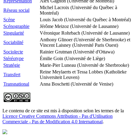
Représentation
Alex Gagnon (Université de Montréal)
Michel Lacroix (Université du Québec à
Réseau social
Montréal)
Scène
Louis Jacob (Université du Québec à Montréal)
Scénographie
Jérôme Meizoz (Université de Lausanne)
Singularité
Véronique Rohrbach (Université de Lausanne)
Anthony Glinoer (Université de Sherbrooke) et
Sociabilité
Vincent Laisney (Université Paris Ouest)
Sociolecte
Rainier Grutman (Université d'Ottawa)
Stéréotype
Émilie Goin (Université de Liège)
Stratégie
Marie-Pier Luneau (Université de Sherbrooke)
Reine Meylaerts et Tessa Lobbes (Katholieke
Transfert
Universiteit Leuven)
Transnational
Anna Boschetti (Université de Venise)
Le contenu de ce site est mis à disposition selon les termes de la
Licence Creative Commons Attribution - Pas d'Utilisation
Commerciale - Pas de Modification 4.0 International
.