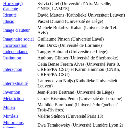
Horizon(s)
Sylvia Girel (Université d’Aix-Marseille,
d'attente
CNRS, LAMES)
Identité
David Martens (Katholieke Universiteit Leuven)
Illusio
Pascal Durand (Université de Liège)
Michèle Bokobza Kahan (Université de Tel-
Image d'auteur
Aviv)
Imaginaire social
Guillaume Pinson (Université Laval)
Incorporation
Paul Dirkx (Université de Lorraine)
Indépendance
Tanguy Habrand (Université de Liège)
Institution
Anthony Glinoer (Université de Sherbrooke)
Celia Bense Fereira Alves (Université Paris 8,
Interaction
CRESPPA-CSU) et Karim Hammou (CNRS,
CRESPPA-CSU)
Laurence van Nuijs (Katholieke Universiteit
Intertextualité
Leuven)
Invention
Jean-Pierre Bertrand (Université de Liège)
Métafiction
Carole Bisenius-Penin (Université de Lorraine)
Mathilde Barraband (Université du Québec à
Milieu
Trois-Rivières)
Mimèsis
Valérie Stiénon (Université Paris 13)
Minoritaire,
Ewa Tartakowsky (Université Lumière Lyon 2)
mineur