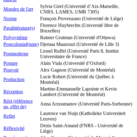
Sylvia Girel (Université d’Aix-Marseille,
Mondes de l'art
CNRS, LAMES, UMR 7305)
Norme
François Provenzano (Université de Liège)
Florence Huybrechts (Université libre de
Paralittérature(s)
Bruxelles)
Polysystème
Rainier Grutman (Université d'Ottawa)
Postcolonial(isme)
Djemaa Maazouzi (Université de Lille 3)
Lionel Ruffel (Université Paris 8, Institut
Postmoderne
Universitaire de France)
Posture
Alain Viala (Université d’Oxford)
Pouvoir
Alex Gagnon (Université de Montréal)
Lucie Robert (Université du Québec à
Production
Montréal)
Martine-Emmanuelle Lapointe et Kevin
Réception
Lambert (Université de Montréal)
Réel (référence
Anna Arzoumanov (Université Paris-Sorbonne)
au, effet de)
Laurence van Nuijs (Katholieke Universiteit
Reflet
Leuven)
Denis Saint-Amand (FNRS - Université de
Réflexivité
Liège)