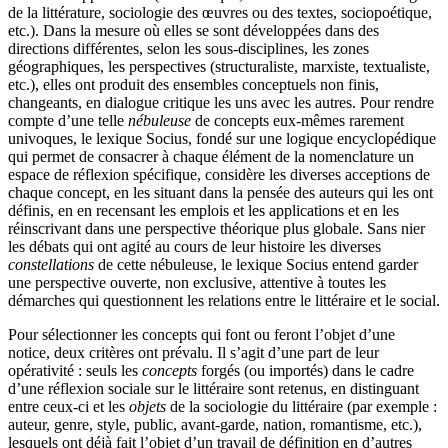
de la littérature, sociologie des œuvres ou des textes, sociopoétique,
etc.). Dans la mesure où elles se sont développées dans des
directions différentes, selon les sous-disciplines, les zones
géographiques, les perspectives (structuraliste, marxiste, textualiste,
etc.), elles ont produit des ensembles conceptuels non finis,
changeants, en dialogue critique les uns avec les autres. Pour rendre
compte d’une telle
nébuleuse
de concepts eux-mêmes rarement
univoques, le lexique Socius, fondé sur une logique encyclopédique
qui permet de consacrer à chaque élément de la nomenclature un
espace de réflexion spécifique, considère les diverses acceptions de
chaque concept, en les situant dans la pensée des auteurs qui les ont
définis, en en recensant les emplois et les applications et en les
réinscrivant dans une perspective théorique plus globale. Sans nier
les débats qui ont agité au cours de leur histoire les diverses
constellations
de cette nébuleuse, le lexique Socius entend garder
une perspective ouverte, non exclusive, attentive à toutes les
démarches qui questionnent les relations entre le littéraire et le social.
Pour sélectionner les concepts qui font ou feront l’objet d’une
notice, deux critères ont prévalu. Il s’agit d’une part de leur
opérativité : seuls les
concepts
forgés (ou importés) dans le cadre
d’une réflexion sociale sur le littéraire sont retenus, en distinguant
entre ceux-ci et les
objets
de la sociologie du littéraire (par exemple :
auteur, genre, style, public, avant-garde, nation, romantisme, etc.),
lesquels ont déjà fait l’objet d’un travail de définition en d’autres