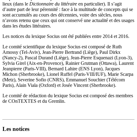
lieux (dans le
Dictionnaire du littéraire
en particulier). Il s’agit
d’autre part de leur pérennité : face à la multitude de concepts qui se
sont accumulés au cours des décennies, voire des siècles, nous
n’avons retenu que ceux qui ont conservé une actualité et des usages
dans les études littéraires.
Les notices du lexique Socius ont été publiées entre 2014 et 2016.
Le comité scientifique du lexique Socius est composé de Ruth
Amossy (Tel-Aviv), Jean-Pierre Bertrand (Liège), Paul Dirkx
(Nancy-2), Pascal Durand (Liège), Jean-Pierre Esquenazi (Lyon-3),
Sylvia Girel (Aix-en-Provence), Rainier Grutman (Ottawa), Laurent
Jeanpierre (Paris-VIII), Bernard Lahire (ENS Lyon), Jacques
Michon (Sherbrooke), Lionel Ruffel (Paris-VIII/IUF), Marie Scarpa
(Metz), Severine Sofio (CNRS), Emmanuel Souchier (Télécom
Paris), Alain Viala (Oxford) et Josée Vincent (Sherbrooke).
Le comité de rédaction du lexique Socius est composé des membres
de COnTEXTES et du Gremlin.
Les notices