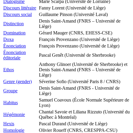
Dialogisme
Marie Scarpa (Université de Lorraine)
Discours littéraire
Fanny Lorent (Université de Liège)
Discours social
Guillaume Pinson (Université Laval)
Denis Saint-Amand (FNRS – Université de
Distinction
Liège)
Domination
Gérard Mauger (CNRS, EHESS-CSE)
Doxa
François Provenzano (Université de Liège)
Énonciation
François Provenzano (Université de Liège)
Énonciation
Pascal Genêt (Université de Sherbrooke)
éditoriale
Anthony Glinoer (Université de Sherbrooke) et
Ethos
Denis Saint-Amand (FNRS – Université de
Liège)
Genre (gender)
Séverine Sofio (Université Paris 8 / CNRS)
Denis Saint-Amand (FNRS - Université de
Groupe
Liège)
Samuel Coavoux (École Normale Supérieure de
Habitus
Lyon)
Chantal Savoie et Liliana Rizzuto (Université du
Hégémonie
Québec à Montréal)
Hexis
Pascal Durand (Université de Liège)
Homologie
Olivier Roueff (CNRS, CRESPPA-CSU)