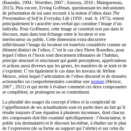
(Baumlin, 1994 ; Woerther, 2007 ; Amossy, 2010 ; Maingueneau,
2013). Plus encore, Erving Goffman, questionnant les mécanismes
de présentation de soi sans recourir à la notion d’ethos dans
The
Presentation of Self in Everyday Life
(1959 ; trad. fr. 1973), retient
principalement le caractère non-verbal qui constitue l’image d’un
individu. Pour Goffmann, cette image se construit non pas dans le
discours, mais dans tout échange entre le locuteur et son
interlocuteur ou public. Cette dimension extra-discursive
infléchissant l’image du locuteur est toutefois considérée comme un
élément distinct de l’ethos. C’est le cas chez Pierre Bourdieu, pour
lequel l’ethos et l’hexis sont directement tributaires de l’habitus,
principe structuré et structurant qui guide perceptions, appréciations
et actions aussi diverses que les gestes, les manières de se tenir et de
s’exprimer. C’est également le cas dans les travaux de Jérôme
Meizoz, selon lequel l’articulation de l’ethos discursif et de données
actionnelles ou comportementales constitue une
posture
(Meizoz,
2007 ; 2011) et qui invite à évaluer comment ces deux composantes
se complètent, se prolongent ou se contredisent.
La pluralité des usages du concept d’ethos et la complexité de
l’appréhension de ses actualisations sont en partie dues au fait qu’il
résulte toujours d’une équation à plusieurs inconnues, dont chacun
des composants doit être examiné spécifiquement : l’énonciateur, le
public (ou destinataire) et le discours lui-même, à étudier sur le plan
de l’expression (de sa forme au support qui l’abrite) et sur celui du