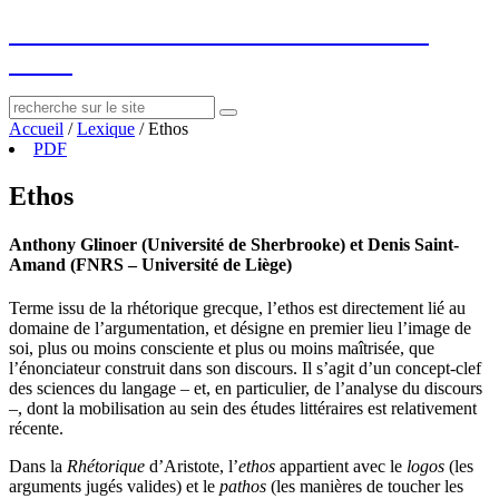
socius
: ressources sur le littéraire et le
social
Accueil
/
Lexique
/
Ethos
PDF
Ethos
Anthony Glinoer (Université de Sherbrooke) et Denis Saint-
Amand (FNRS – Université de Liège)
Terme issu de la rhétorique grecque, l’ethos est directement lié au
domaine de l’argumentation, et désigne en premier lieu l’image de
soi, plus ou moins consciente et plus ou moins maîtrisée, que
l’énonciateur construit dans son discours. Il s’agit d’un concept-clef
des sciences du langage – et, en particulier, de l’analyse du discours
–, dont la mobilisation au sein des études littéraires est relativement
récente.
Dans la
Rhétorique
d’Aristote, l’
ethos
appartient avec le
logos
(les
arguments jugés valides) et le
pathos
(les manières de toucher les