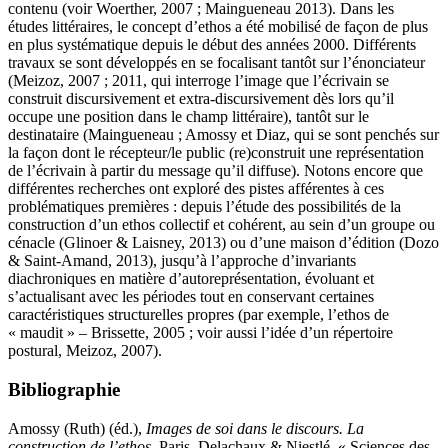
contenu (voir Woerther, 2007 ; Maingueneau 2013). Dans les
études littéraires, le concept d’ethos a été mobilisé de façon de plus
en plus systématique depuis le début des années 2000. Différents
travaux se sont développés en se focalisant tantôt sur l’énonciateur
(Meizoz, 2007 ; 2011, qui interroge l’image que l’écrivain se
construit discursivement et extra-discursivement dès lors qu’il
occupe une position dans le champ littéraire), tantôt sur le
destinataire (Maingueneau ; Amossy et Diaz, qui se sont penchés sur
la façon dont le récepteur/le public (re)construit une représentation
de l’écrivain à partir du message qu’il diffuse). Notons encore que
différentes recherches ont exploré des pistes afférentes à ces
problématiques premières : depuis l’étude des possibilités de la
construction d’un ethos collectif et cohérent, au sein d’un groupe ou
cénacle (Glinoer & Laisney, 2013) ou d’une maison d’édition (Dozo
& Saint-Amand, 2013), jusqu’à l’approche d’invariants
diachroniques en matière d’autoreprésentation, évoluant et
s’actualisant avec les périodes tout en conservant certaines
caractéristiques structurelles propres (par exemple, l’ethos de
« maudit » – Brissette, 2005 ; voir aussi l’idée d’un répertoire
postural, Meizoz, 2007).
Bibliographie
Amossy (Ruth) (éd.),
Images de soi dans le discours. La
construction de l’ethos
, Paris, Delachaux & Niestlé, « Sciences des