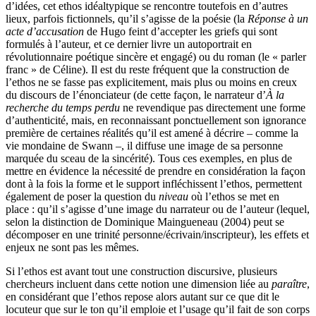
d’idées, cet ethos idéaltypique se rencontre toutefois en d’autres
lieux, parfois fictionnels, qu’il s’agisse de la poésie (la
Réponse
à un
acte d’accusation
de Hugo feint d’accepter les griefs qui sont
formulés à l’auteur, et ce dernier livre un autoportrait en
révolutionnaire poétique sincère et engagé) ou du roman (le « parler
franc » de Céline). Il est du reste fréquent que la construction de
l’ethos ne se fasse pas explicitement, mais plus ou moins en creux
du discours de l’énonciateur (de cette façon, le narrateur d’
À la
recherche du temps perdu
ne revendique pas directement une forme
d’authenticité, mais, en reconnaissant ponctuellement son ignorance
première de certaines réalités qu’il est amené à décrire – comme la
vie mondaine de Swann –, il diffuse une image de sa personne
marquée du sceau de la sincérité). Tous ces exemples, en plus de
mettre en évidence la nécessité de prendre en considération la façon
dont à la fois la forme et le support infléchissent l’ethos, permettent
également de poser la question du
niveau
où l’ethos se met en
place : qu’il s’agisse d’une image du narrateur ou de l’auteur (lequel,
selon la distinction de Dominique Maingueneau (2004) peut se
décomposer en une trinité personne/écrivain/inscripteur), les effets et
enjeux ne sont pas les mêmes.
Si l’ethos est avant tout une construction discursive, plusieurs
chercheurs incluent dans cette notion une dimension liée au
paraître
,
en considérant que l’ethos repose alors autant sur ce que dit le
locuteur que sur le ton qu’il emploie et l’usage qu’il fait de son corps