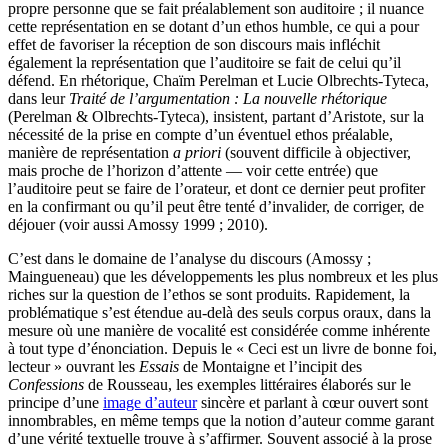
propre personne que se fait préalablement son auditoire ; il nuance
cette représentation en se dotant d’un ethos humble, ce qui a pour
effet de favoriser la réception de son discours mais infléchit
également la représentation que l’auditoire se fait de celui qu’il
défend. En rhétorique, Chaïm Perelman et Lucie Olbrechts-Tyteca,
dans leur
Traité de l’argumentation : La nouvelle rhétorique
(Perelman & Olbrechts-Tyteca), insistent, partant d’Aristote, sur la
nécessité de la prise en compte d’un éventuel ethos préalable,
manière de représentation
a priori
(souvent difficile à objectiver,
mais proche de l’horizon d’attente — voir cette entrée) que
l’auditoire peut se faire de l’orateur, et dont ce dernier peut profiter
en la confirmant ou qu’il peut être tenté d’invalider, de corriger, de
déjouer (voir aussi Amossy 1999 ; 2010).
C’est dans le domaine de l’analyse du discours (Amossy ;
Maingueneau) que les développements les plus nombreux et les plus
riches sur la question de l’ethos se sont produits. Rapidement, la
problématique s’est étendue au-delà des seuls corpus oraux, dans la
mesure où une manière de vocalité est considérée comme inhérente
à tout type d’énonciation. Depuis le « Ceci est un livre de bonne foi,
lecteur » ouvrant les
Essais
de Montaigne et l’incipit des
Confessions
de Rousseau, les exemples littéraires élaborés sur le
principe d’une
image d’auteur
sincère et parlant à cœur ouvert sont
innombrables, en même temps que la notion d’auteur comme garant
d’une vérité textuelle trouve à s’affirmer. Souvent associé à la prose