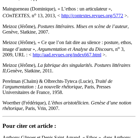
Maingueneau (Dominique), « L’ethos : un articulateur »,
o
COnTEXTES
, n
13, 2013, <
http://contextes.revues.org/5772
>.
Meizoz (Jérôme),
Postures littéraires. Mises en scène de l’auteur
,
Genève, Slatkine, 2007.
Meizoz (Jérôme), « Ce que l’on fait dire au silence : posture, ethos,
o
image d’auteur »,
Argumentation et Analyse du Discours
, n
3,
2009, URL : <
http://aad.revues.org/index667.html
>.
Meizoz (Jérôme),
La fabrique des singularités. Postures littéraires
II
,Genève, Slatkine, 2011.
Perelman (Chaïm) & Olbrechts-Tyteca (Lucie),
Traité de
l’argumentation : La nouvelle rhétorique
, Paris, Presses
Universitaires de France, 1958.
Woerther (Frédérique),
L’èthos aristotélicien. Genèse d’une notion
rhétorique
, Paris, Vrin, 2007.
Pour citer cet article :
Anthony Glinoer et Denis Saint-Amand, « Ethos », dans Anthony