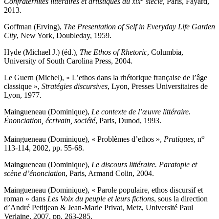
Confraternités littéraires et artistiques au
xix
siècle
, Paris, Fayard,
2013.
Goffman (Erving),
The Presentation of Self in Everyday Life Garden
City
, New York, Doubleday, 1959.
Hyde (Michael J.) (éd.),
The Ethos of Rhetoric
, Columbia,
University of South Carolina Press, 2004.
Le Guern (Michel), « L’ethos dans la rhétorique française de l’âge
classique »,
Stratégies discursives
, Lyon, Presses Universitaires de
Lyon, 1977.
Maingueneau (Dominique),
Le contexte de l’œuvre littéraire.
Énonciation, écrivain, société
, Paris, Dunod, 1993.
o
Maingueneau (Dominique), « Problèmes d’ethos »,
Pratiques
, n
113-114, 2002, pp. 55-68.
Maingueneau (Dominique),
Le discours littéraire. Paratopie et
scène d’énonciation
, Paris, Armand Colin, 2004.
Maingueneau (Dominique), « Parole populaire, ethos discursif et
roman » dans
Les Voix du peuple et leurs fictions
, sous la direction
d’André Petitjean & Jean-Marie Privat, Metz, Université Paul
Verlaine, 2007, pp. 263-285.