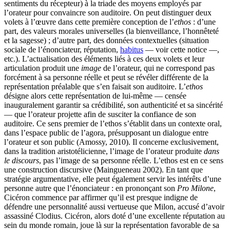
sentiments du récepteur) à la triade des moyens employés par
l’orateur pour convaincre son auditoire. On peut distinguer deux
volets à l’œuvre dans cette première conception de l’
ethos
: d’une
part, des valeurs morales universelles (la bienveillance, l’honnêteté
et la sagesse) ; d’autre part, des données contextuelles (situation
sociale de l’énonciateur, réputation,
habitus
— voir cette notice —,
etc.). L’actualisation des éléments liés à ces deux volets et leur
articulation produit une
image
de l’orateur, qui ne correspond pas
forcément à sa personne réelle et peut se révéler différente de la
représentation préalable que s’en faisait son auditoire. L’
ethos
désigne alors cette représentation de lui-même — censée
inauguralement garantir sa crédibilité, son authenticité et sa sincérité
— que l’orateur projette afin de susciter la confiance de son
auditoire. Ce sens premier de l’ethos s’établit dans un contexte oral,
dans l’espace public de l’agora, présupposant un dialogue entre
l’orateur et son public (Amossy, 2010). Il concerne exclusivement,
dans la tradition aristotélicienne, l’image de l’orateur produite
dans
le discours
, pas l’image de sa personne réelle. L’ethos est en ce sens
une construction discursive (Maingueneau 2002). En tant que
stratégie argumentative, elle peut également servir les intérêts d’une
personne autre que l’énonciateur : en prononçant son
Pro Milone
,
Cicéron commence par affirmer qu’il est presque indigne de
défendre une personnalité aussi vertueuse que Milon, accusé d’avoir
assassiné Clodius. Cicéron, alors doté d’une excellente réputation au
sein du monde romain, joue là sur la représentation favorable de sa