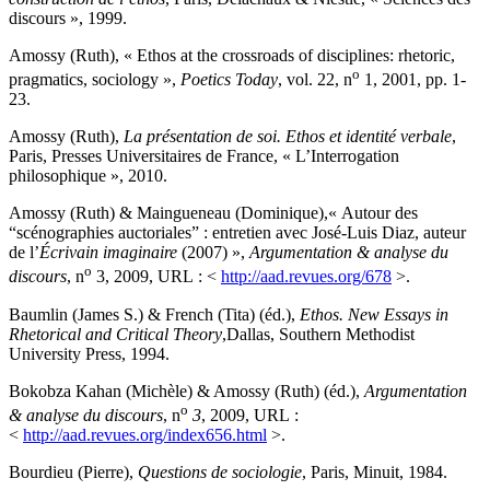
discours », 1999.
Amossy (Ruth), « Ethos at the crossroads of disciplines: rhetoric,
o
pragmatics, sociology »,
Poetics Today
, vol. 22, n
1, 2001, pp. 1-
23.
Amossy (Ruth),
La présentation de soi. Ethos et identité verbale
,
Paris, Presses Universitaires de France, « L’Interrogation
philosophique », 2010.
Amossy (Ruth) & Maingueneau (Dominique),« Autour des
“scénographies auctoriales” : entretien avec José-Luis Diaz, auteur
de l’
Écrivain imaginaire
(2007) »,
Argumentation & analyse du
o
discours
, n
3, 2009, URL : <
http://aad.revues.org/678
>.
Baumlin (James S.) & French (Tita) (éd.),
Ethos. New Essays in
Rhetorical and Critical Theory
,Dallas, Southern Methodist
University Press, 1994.
Bokobza Kahan (Michèle) & Amossy (Ruth) (éd.),
Argumentation
o
& analyse du discours
, n
3
, 2009, URL :
<
http://aad.revues.org/index656.html
>.
Bourdieu (Pierre),
Questions de sociologie
, Paris, Minuit, 1984.