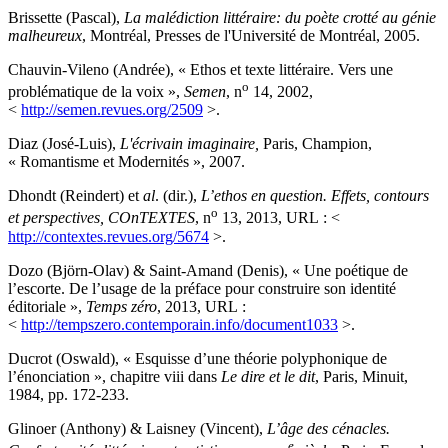
Brissette (Pascal),
La malédiction littéraire: du poète crotté au génie
malheureux
, Montréal, Presses de l'Université de Montréal, 2005.
Chauvin-Vileno (Andrée), « Ethos et texte littéraire. Vers une
o
problématique de la voix »,
Semen
, n
14, 2002,
<
http://semen.revues.org/2509
>.
Diaz (José-Luis),
L'écrivain imaginaire,
Paris, Champion,
« Romantisme et Modernités », 2007.
Dhondt (Reindert) et
al
. (dir.),
L’ethos en question. Effets, contours
o
et perspectives
, COnTEXTES
, n
13, 2013, URL : <
http://contextes.revues.org/5674
>.
Dozo (Björn-Olav) & Saint-Amand (Denis), « Une poétique de
l’escorte. De l’usage de la préface pour construire son identité
éditoriale »,
Temps zéro
, 2013, URL :
<
http://tempszero.contemporain.info/document1033
>.
Ducrot (Oswald), « Esquisse d’une théorie polyphonique de
l’énonciation », chapitre viii dans
Le dire et le dit
, Paris, Minuit,
1984, pp. 172-233.
Glinoer (Anthony) & Laisney (Vincent),
L’âge des cénacles.
e