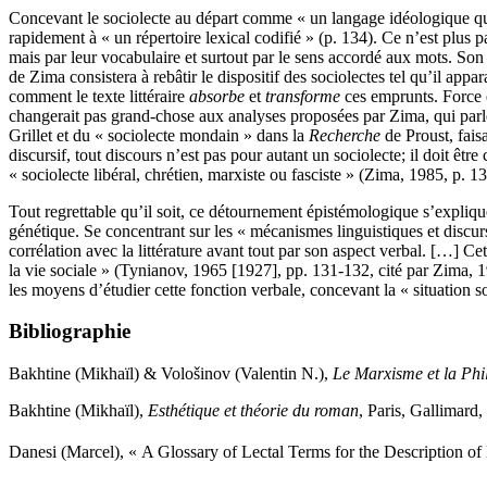
Concevant le sociolecte au départ comme « un langage idéologique qui ar
rapidement à « un répertoire lexical codifié » (p. 134). Ce n’est plus
mais par leur vocabulaire et surtout par le sens accordé aux mots. Son
de Zima consistera à rebâtir le dispositif des sociolectes tel qu’il app
comment le texte littéraire
absorbe
et
transforme
ces emprunts. Force e
changerait pas grand-chose aux analyses proposées par Zima, qui parle
Grillet et du « sociolecte mondain » dans la
Recherche
de Proust, faisa
discursif, tout discours n’est pas pour autant un sociolecte; il doit êtr
« sociolecte libéral, chrétien, marxiste ou fasciste » (Zima, 1985, p. 13
Tout regrettable qu’il soit, ce détournement épistémologique s’explique
génétique. Se concentrant sur les « mécanismes linguistiques et discursi
corrélation avec la littérature avant tout par son aspect verbal. […] Cette 
la vie sociale » (Tynianov, 1965 [1927], pp. 131-132, cité par Zima, 1
les moyens d’étudier cette fonction verbale, concevant la « situation 
Bibliographie
Bakhtine (Mikhaïl) & Vološinov (Valentin N.),
Le Marxisme et la Phil
Bakhtine (Mikhaïl),
Esthétique et théorie du roman
, Paris, Gallimard,
Danesi (Marcel), « A Glossary of Lectal Terms for the Description o