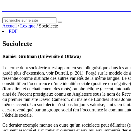
socius
: ressources sur le littéraire et le social
Accueil
/
Lexique
/
Sociolecte
PDF
Sociolecte
Rainier Grutman (Université d'Ottawa)
Le terme de « sociolecte » est apparu en sociolinguistique dans les an
gardé plus d’extension, voir Durrell, p. 201). Forgé sur le modèle de
d
ressentie comme distincte des autres variétés de la même langue. Le so
constitutif en l’occurrence d’une identité sociale (positive ou négativ
(formation et enchaînement des mots) ou phonétique (accent, intonation,
ainsi de l’accent prestigieux connu en Angleterre sous le nom de
Rece
du premier ministre David Cameron, du maire de Londres Boris Johnso
même accent). Un sociolecte n’est pas toujours valorisé, tant s’en faut
et est revendiqué par un groupe social (en l’occurrence la communauté n
l’échelle sociale.
Ce dernier exemple montre en outre qu’un sociolecte peut délimiter (et
Souvent associé et aux milieux ouvriers et aux milieux immigrés des gr