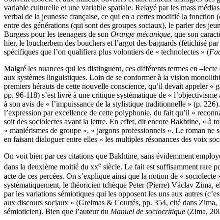
variable culturelle et une variable spatiale. Relayé par les mass média
verbal de la jeunesse française, ce qui en a certes modifié la fonction 
entre des générations (qui sont des groupes sociaux), le parler des je
Burgess pour les teenagers de son
Orange mécanique
, que son caract
hier, le loucherbem des bouchers et l’argot des bagnards (fétichisé par
spécifiques que l’on qualifiera plus volontiers de « technolectes » (
Fa
Malgré les nuances qui les distinguent, ces différents termes en –lecte
aux systèmes linguistiques. Loin de se conformer à la vision monolith
premiers hérauts de cette nouvelle conscience, qu’il devait appeler «
pp. 96-118) s’est livré à une critique systématique de « l’objectivisme 
à son avis de « l’impuissance de la stylistique traditionnelle » (p. 226
l’expression par excellence de cette polyphonie, du fait qu’il « reconn
soit des sociolectes avant la lettre. En effet, dit encore Bakhtine, « à
« maniérismes de groupe », « jargons professionnels ». Le roman ne se 
en faisant dialoguer entre elles « les multiples résonances des voix soc
On voit bien par ces citations que Bakhtine, sans évidemment employe
e
dans la deuxième moitié du xx
siècle. Le fait est suffisamment rare p
acte de ces percées. On s’explique ainsi que la notion de « sociolecte 
systématiquement, le théoricien tchèque Peter (Pierre) Václav Zima, el
par les variations sémiotiques qui les opposent les uns aux autres (c’est
aux discours sociaux » (Greimas & Courtés, pp. 354, cité dans Zima, 1
sémioticien). Bien que l’auteur du
Manuel de sociocritique
(Zima, 2000