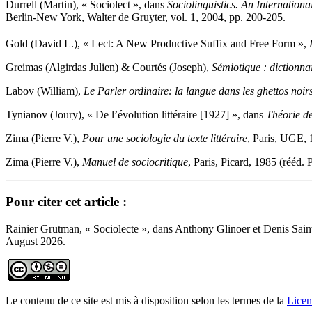
Durrell (Martin), « Sociolect », dans
Sociolinguistics.
An Internationa
Berlin-New York, Walter de Gruyter, vol. 1, 2004, pp. 200-205.
Gold (David L.), « Lect: A New Productive Suffix and Free Form »,
Greimas (Algirdas Julien) & Courtés (Joseph),
Sémiotique : dictionna
Labov (William),
Le Parler ordinaire: la langue dans les ghettos noir
Tynianov (Joury), « De l’évolution littéraire [1927] », dans
Théorie de
Zima (Pierre V.),
Pour une sociologie du texte littéraire
, Paris, UGE, 
Zima (Pierre V.),
Manuel de sociocritique
, Paris, Picard, 1985 (rééd.
Pour citer cet article :
Rainier Grutman, « Sociolecte », dans Anthony Glinoer et Denis Sain
August 2026.
Le contenu de ce site est mis à disposition selon les termes de la
Licen