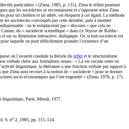
lectifs particuliers » (Zima, 1985, p. 131), Zima le réduit pourtant
iques que les sociolectes se reconnaissent et s’opposent selon Zima
ens pour un chrétien et un athée, est éloquent à cet égard. La méthode
ite les sociolectes convoqués par cette dernière, puis à montrer
ndispensable : on le remplacerait par « discours » que cela ne
 Camus, du « sociolecte scientifique » dans
Le Voyeur
de Robbe-
t sur sa dimension interactive, dialogique. Or, si tout sociolecte est
n pour laquelle on peut difficilement postuler l’existence d’un
mpasse où l’avaient conduite la théorie du
reflet
et le structuralisme
ion verbale chère aux formalistes russes : « La vie sociale entre en
l’activité linguistique, la littérature a une fonction verbale par rapport à
s que Zima aura recours à la notion de « sociolecte » pour se donner
structures socio-économiques qui l’ont engendré » (Zima, 1978, p. 17).
 linguistique
, Paris, Minuit, 1977.
o
ol. 9, n
2, 1985, pp. 115–124.