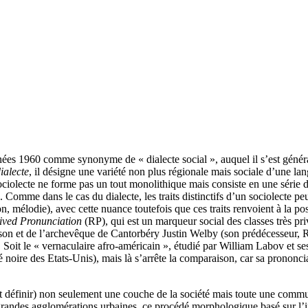
nées 1960 comme synonyme de « dialecte social », auquel il s’est généra
ialecte
, il désigne une variété non plus régionale mais sociale d’une la
ciolecte ne forme pas un tout monolithique mais consiste en une série d
e). Comme dans le cas du dialecte, les traits distinctifs d’un sociolecte 
 mélodie), avec cette nuance toutefois que ces traits renvoient à la pos
ived Pronunciation
(RP), qui est un marqueur social des classes très pr
n et de l’archevêque de Cantorbéry Justin Welby (son prédécesseur, Row
. Soit le « vernaculaire afro-américain », étudié par William Labov et s
oire des Etats-Unis), mais là s’arrête la comparaison, car sa prononciat
 définir) non seulement une couche de la société mais toute une communau
andes agglomérations urbaines, ce procédé morphologique basé sur l’inve