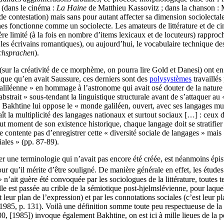
s (dans le cinéma :
La Haine
de Matthieu Kassovitz ; dans la chanson : M
(de contestation) mais sans pour autant affecter sa dimension sociolectal
unes fonctionne comme un sociolecte. Les amateurs de littérature et de c
ère limité (à la fois en nombre d’items lexicaux et de locuteurs) rappro
 les écrivains romantiques), ou aujourd’hui, le vocabulaire technique des
chsprachen
).
 (sur la créativité de ce morphème, on pourra lire Gold et Danesi) ont e
ique qu’en avait Saussure, ces derniers sont des
polysystèmes
travaillés
 galiléenne » en hommage à l’astronome qui avait osé douter de la nature
abstrait » sous-tendant la linguistique structurale avant de s’attaquer a
). Bakhtine lui oppose le « monde galiléen, ouvert, avec ses langages mult
aît la multiplicité des langages nationaux et surtout sociaux […] : ceux
 tout moment de son existence historique, chaque langage doit se stratifie
contente pas d’enregistrer cette « diversité sociale de langages » mais «
iales » (pp. 87-89).
r une terminologie qui n’avait pas encore été créée, est néanmoins épi
our qu’il mérite d’être souligné. De manière générale en effet, les études
» n’ait guère été convoquée par les sociologues de la littérature, toutes 
le est passée au crible de la sémiotique post-hjelmslévienne, pour laquel
 leur plan de l’expression) et par les connotations sociales (c’est leur p
985, p. 131). Voilà une définition somme toute peu respectueuse de la 
, [1985]) invoque également Bakhtine, on est ici à mille lieues de la 