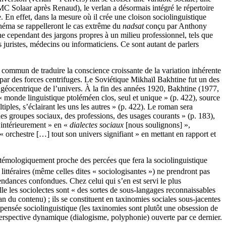
C Solaar après Renaud), le verlan a désormais intégré le répertoire
e. En effet, dans la mesure où il crée une cloison sociolinguistique
inéma se rappelleront le cas extrême du
nadsat
conçu par Anthony
che cependant des jargons propres à un milieu professionnel, tels que
 juristes, médecins ou informaticiens. Ce sont autant de parlers
n commun de traduire la conscience croissante de la variation inhérente
 par des forces centrifuges. Le Soviétique Mikhaïl Bakhtine fut un des
 géocentrique de l’univers. À la fin des années 1920, Bakhtine (1977,
u « monde linguistique ptoléméen clos, seul et unique » (p. 422), source
iples, s’éclairant les uns les autres » (p. 422). Le roman sera
 des groupes sociaux, des professions, des usages courants » (p. 183),
r intérieurement » en «
dialectes sociaux
[nous soulignons] »,
 orchestre […] tout son univers signifiant » en mettant en rapport et
stémologiquement proche des percées que fera la sociolinguistique
 littéraires (même celles dites « sociologisantes ») ne prendront pas
tendances confondues. Chez celui qui s’en est servi le plus
le les sociolectes sont « des sortes de sous-langages reconnaissables
lan du contenu) ; ils se constituent en taxinomies sociales sous-jacentes
pensée sociolinguistique (les taxinomies sont plutôt une obsession de
perspective dynamique (dialogisme, polyphonie) ouverte par ce dernier.