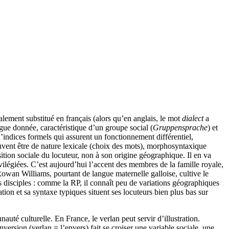
lement substitué en français (alors qu’en anglais, le mot
dialect
a
ngue donnée, caractéristique d’un groupe social (
Gruppensprache
) et
’indices formels qui assurent un fonctionnement différentiel,
peuvent être de nature lexicale (choix des mots), morphosyntaxique
ition sociale du locuteur, non à son origine géographique. Il en va
ivilégiées. C’est aujourd’hui l’accent des membres de la famille royale,
an Williams, pourtant de langue maternelle galloise, cultive le
es disciples : comme la RP, il connaît peu de variations géographiques
ion et sa syntaxe typiques situent ses locuteurs bien plus bas sur
té culturelle. En France, le verlan peut servir d’illustration.
rsion (verlan = l’envers) fait se croiser une variable sociale, une