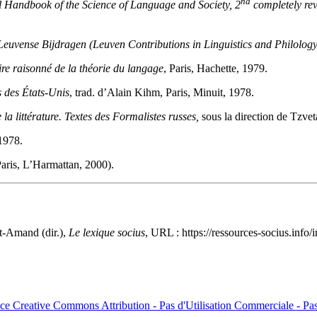
nd
l Handbook of the Science of Language and Society, 2
completely rev
Leuvense Bijdragen (
Leuven
Contributions in Linguistics and Philology
ire raisonné de la théorie du langage
, Paris, Hachette, 1979.
s des États-Unis
, trad. d’Alain Kihm, Paris, Minuit, 1978.
 la littérature. Textes des Formalistes russes,
sous la direction de Tzve
1978.
 Paris, L’Harmattan, 2000).
t-Amand (dir.),
Le lexique socius
, URL : https://ressources-socius.info
ce Creative Commons Attribution - Pas d'Utilisation Commerciale - Pas