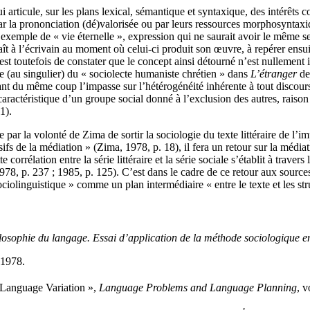
ticule, sur les plans lexical, sémantique et syntaxique, des intérêts col
 par la prononciation (dé)valorisée ou par leurs ressources morphosyntax
 exemple de « vie éternelle », expression qui ne saurait avoir le même s
araît à l’écrivain au moment où celui-ci produit son œuvre, à repérer ensu
st toutefois de constater que le concept ainsi détourné n’est nullement i
 (au singulier) du « sociolecte humaniste chrétien » dans
L’étranger
de
nt du même coup l’impasse sur l’hétérogénéité inhérente à tout discours e
e caractéristique d’un groupe social donné à l’exclusion des autres, raiso
1).
 par la volonté de Zima de sortir la sociologie du texte littéraire de l’i
fs de la médiation » (Zima, 1978, p. 18), il fera un retour sur la médiat
corrélation entre la série littéraire et la série sociale s’établit à travers 
978, p. 237 ; 1985, p. 125). C’est dans le cadre de ce retour aux source
sociolinguistique » comme un plan intermédiaire « entre le texte et les 
osophie du langage. Essai d’application de la méthode sociologique en
 1978.
f Language Variation »,
Language Problems and Language Planning
, v