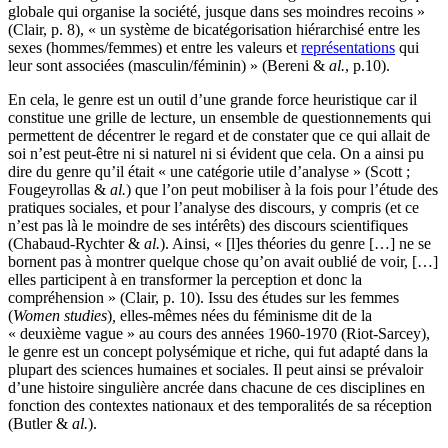
globale qui organise la société, jusque dans ses moindres recoins »
(Clair, p. 8), « un système de bicatégorisation hiérarchisé entre les
sexes (hommes/femmes) et entre les valeurs et
représentations
qui
leur sont associées (masculin/féminin) » (Bereni &
al.
, p.10).
En cela, le genre est un outil d’une grande force heuristique car il
constitue une grille de lecture, un ensemble de questionnements qui
permettent de décentrer le regard et de constater que ce qui allait de
soi n’est peut-être ni si naturel ni si évident que cela. On a ainsi pu
dire du genre qu’il était « une catégorie utile d’analyse » (Scott ;
Fougeyrollas &
al.
) que l’on peut mobiliser à la fois pour l’étude des
pratiques sociales, et pour l’analyse des discours, y compris (et ce
n’est pas là le moindre de ses intérêts) des discours scientifiques
(Chabaud-Rychter &
al.
). Ainsi, « [l]es théories du genre […] ne se
bornent pas à montrer quelque chose qu’on avait oublié de voir, […]
elles participent à en transformer la perception et donc la
compréhension » (Clair, p. 10). Issu des études sur les femmes
(
Women studies
)
,
elles-mêmes nées du féminisme dit de la
« deuxième vague » au cours des années 1960-1970 (Riot-Sarcey),
le genre est un concept polysémique et riche, qui fut adapté dans la
plupart des sciences humaines et sociales. Il peut ainsi se prévaloir
d’une histoire singulière ancrée dans chacune de ces disciplines en
fonction des contextes nationaux et des temporalités de sa réception
(Butler &
al.
).