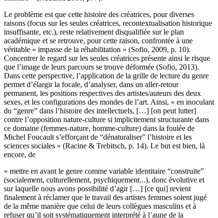
Le problème est que cette histoire des créatrices, pour diverses
raisons (focus sur les seules créatrices, recontextualisation historique
insuffisante, etc.), reste relativement disqualifiée sur le plan
académique et se retrouve, pour cette raison, confrontée à une
véritable « impasse de la réhabilitation » (Sofio, 2009, p. 10).
Concentrer le regard sur les seules créatrices présente ainsi le risque
que l’image de leurs parcours se trouve déformée (Sofio, 2013).
Dans cette perspective, l’application de la grille de lecture du genre
permet d’élargir la focale, d’analyser, dans un aller-retour
permanent, les positions respectives des artistes/auteurs des deux
sexes, et les configurations des mondes de l’art. Ainsi, « en inoculant
du “genre” dans l’histoire des intellectuels, […] [on peut lutter]
contre l’opposition nature-culture si implicitement structurante dans
ce domaine (femmes-nature, homme-culture) dans la foulée de
Michel Foucault s’efforçant de “dénaturaliser” l’histoire et les
sciences sociales » (Racine & Trebitsch, p. 14). Le but est bien, là
encore, de
« mettre en avant le genre comme variable identitaire “construite”
(socialement, culturellement, psychiquement...), donc évolutive et
sur laquelle nous avons possibilité d’agir […] [ce qui] revient
finalement à réclamer que le travail des artistes femmes soient jugé
de la même manière que celui de leurs collègues masculins et à
refuser qu’il soit systématiquement interprété à l’aune de la