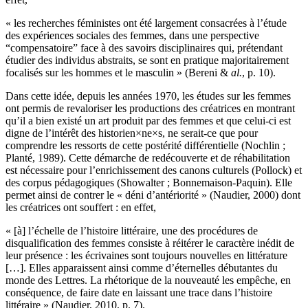
« les recherches féministes ont été largement consacrées à l’étude
des expériences sociales des femmes, dans une perspective
“compensatoire” face à des savoirs disciplinaires qui, prétendant
étudier des individus abstraits, se sont en pratique majoritairement
focalisés sur les hommes et le masculin » (Bereni &
al.
, p. 10).
Dans cette idée, depuis les années 1970, les études sur les femmes
ont permis de revaloriser les productions des créatrices en montrant
qu’il a bien existé un art produit par des femmes et que celui-ci est
digne de l’intérêt des historien×ne×s, ne serait-ce que pour
comprendre les ressorts de cette postérité différentielle (Nochlin ;
Planté, 1989). Cette démarche de redécouverte et de réhabilitation
est nécessaire pour l’enrichissement des canons culturels (Pollock) et
des corpus pédagogiques (Showalter ; Bonnemaison-Paquin). Elle
permet ainsi de contrer le « déni d’antériorité » (Naudier, 2000) dont
les créatrices ont souffert : en effet,
« [à] l’échelle de l’histoire littéraire, une des procédures de
disqualification des femmes consiste à réitérer le caractère inédit de
leur présence : les écrivaines sont toujours nouvelles en littérature
[…]. Elles apparaissent ainsi comme d’éternelles débutantes du
monde des Lettres. La rhétorique de la nouveauté les empêche, en
conséquence, de faire date en laissant une trace dans l’histoire
littéraire » (Naudier, 2010, p. 7).