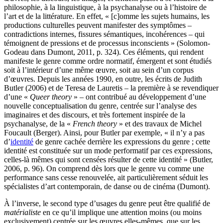
philosophie, à la linguistique, à la psychanalyse ou à l’histoire de
l’art et de la littérature. En effet, « [c]omme les sujets humains, les
productions culturelles peuvent manifester des symptômes –
contradictions internes, fissures sémantiques, incohérences – qui
témoignent de pressions et de processus inconscients » (Solomon-
Godeau dans Dumont, 2011, p. 324). Ces éléments, qui rendent
manifeste le genre comme ordre normatif, émergent et sont étudiés
soit à l’intérieur d’une même œuvre, soit au sein d’un corpus
d’œuvres. Depuis les années 1990, en outre, les écrits de Judith
Butler (2006) et de Teresa de Lauretis – la première à se revendiquer
d’une «
Queer theory
» – ont contribué au développement d’une
nouvelle conceptualisation du genre, centrée sur l’analyse des
imaginaires et des discours, et très fortement inspirée de la
psychanalyse, de la «
French theory
» et des travaux de Michel
Foucault (Berger). Ainsi, pour Butler par exemple, « il n’y a pas
d’
identité
de genre cachée derrière les expressions du genre ; cette
identité est constituée sur un mode performatif par ces expressions,
celles-là mêmes qui sont censées résulter de cette identité » (Butler,
2006, p. 96). On comprend dès lors que le genre vu comme une
performance sans cesse renouvelée, ait particulièrement séduit les
spécialistes d’art contemporain, de danse ou de cinéma (Dumont).
À l’inverse, le second type d’usages du genre peut être qualifié de
matérialiste
en ce qu’il implique une attention moins (ou moins
exclusivement) centrée sur les œuvres elles-mêmes, que sur les