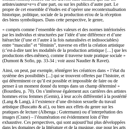
artistes/auteur×e×s d’une part, ou sur les publics d’autre part. Le
propre de cet ensemble d’études est d’opérer une recontextualisation
historique, politique, sociale de la production et/ou de la réception
des biens symboliques. Dans cette perspective, le genre,
« compris comme l’ensemble des valeurs et des normes intériorisées
par les individus et structurées par l’idée d’une différence et d’une
hiérarchie (l’une et l’autre à la fois naturalisées et indissociables)
entre “masculin” et “féminin”, traverse en effet la création artistique
(c’est-à-dire tant les modalités de la production artistique […] que les
productions elles-mêmes), comme il traverse toute pratique sociale »
(Dumont & Sofio, pp. 33-34 ; voir aussi Naudier & Ravet).
Ainsi, on peut, par exemple, réintégrer les créatrices dans « l’état du
système des possibilités [...] qui se trouvent offertes par l’histoire, et
qui déterminent ce qu’il est possible et impossible de faire ou de
penser à un moment donné du temps dans un champ déterminé »
(Bourdieu, p. 70). On s’intéresse également aux carrières des artistes
hommes et/ou femmes (Gemis), à leur accès différentiel à la postérité
(Lang & Lang), à l’existence d’une division sexuelle du travail
artistique (Buscatto &
al.
), ou bien aux effets du genre sur les
pratiques de lecture (Albenga ; Gutermann) ou d’interprétation des
images (Crane) – l’énumération est évidemment loin d’être
exhaustive. Ces perspectives, qui sont aujourd’hui plus développées
dans les domaines de la littérature et de la musique, que pour les arts