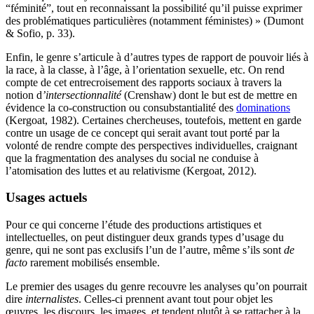
“féminité”, tout en reconnaissant la possibilité qu’il puisse exprimer
des problématiques particulières (notamment féministes) » (Dumont
& Sofio, p. 33).
Enfin, le genre s’articule à d’autres types de rapport de pouvoir liés à
la race, à la classe, à l’âge, à l’orientation sexuelle, etc. On rend
compte de cet entrecroisement des rapports sociaux à travers la
notion d
’intersectionnalité
(Crenshaw) dont le but est de mettre en
évidence la co-construction ou consubstantialité des
dominations
(Kergoat, 1982). Certaines chercheuses, toutefois, mettent en garde
contre un usage de ce concept qui serait avant tout porté par la
volonté de rendre compte des perspectives individuelles, craignant
que la fragmentation des analyses du social ne conduise à
l’atomisation des luttes et au relativisme (Kergoat, 2012).
Usages actuels
Pour ce qui concerne l’étude des productions artistiques et
intellectuelles, on peut distinguer deux grands types d’usage du
genre, qui ne sont pas exclusifs l’un de l’autre, même s’ils sont
de
facto
rarement mobilisés ensemble.
Le premier des usages du genre recouvre les analyses qu’on pourrait
dire
internalistes
. Celles-ci prennent avant tout pour objet les
œuvres, les discours, les images, et tendent plutôt à se rattacher à la