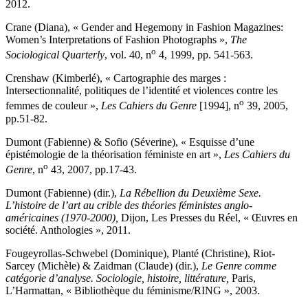
2012.
Crane (Diana), « Gender and Hegemony in Fashion Magazines:
Women’s Interpretations of Fashion Photographs »,
The
o
Sociological Quarterly
, vol. 40, n
4, 1999, pp. 541-563.
Crenshaw (Kimberlé), « Cartographie des marges :
Intersectionnalité, politiques de l’identité et violences contre les
o
femmes de couleur »,
Les Cahiers du Genre
[1994], n
39, 2005,
pp.51-82.
Dumont (Fabienne) & Sofio (Séverine), « Esquisse d’une
épistémologie de la théorisation féministe en art »,
Les Cahiers du
o
Genre
, n
43, 2007, pp.17-43.
Dumont (Fabienne) (dir.),
La Rébellion du Deuxième Sexe.
L’histoire de l’art au crible des théories féministes anglo-
américaines (1970-2000),
Dijon, Les Presses du Réel, « Œuvres en
société. Anthologies », 2011.
Fougeyrollas-Schwebel (Dominique), Planté (Christine), Riot-
Sarcey (Michèle) & Zaidman (Claude) (dir.),
Le Genre comme
catégorie d’analyse. Sociologie, histoire, littérature,
Paris,
L’Harmattan, « Bibliothèque du féminisme/RING », 2003.