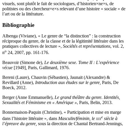
visuels, sont plutôt le fait de sociologues, d’historien×ne×s, de
politistes ou des chercheur×e×s relevant d’une histoire « sociale » de
l’art ou de la littérature.
Bibliographie
Albenga (Viviane), « Le genre de “la distinction” : la construction
réciproque du genre, de la classe et de la légitimité littéraire dans les
pratiques collectives de lecture »,
Sociétés et représentations
, vol. 2,
o
n
24, 2007, pp. 161-176.
Beauvoir (Simone de),
Le deuxième sexe. Tome II : L’expérience
vécue
[1949]
,
Paris, Gallimard, 1976.
Bereni (Laure), Chauvin (Sébastien), Jaunait (Alexandre) &
Revillard (Anne),
Introduction aux études sur le genre,
Paris, De
Boeck, 2012.
Berger (Anne Emmanuelle),
Le grand théâtre du genre. Identités,
Sexualités et Féminisme en « Amérique »
, Paris, Belin, 2013.
Bonnemaison-Paquin (Christine), « Participation et mise en marge
e
dans l’histoire littéraire », dans
Masculin/féminin, le
xix
siècle à
l’épreuve du genre,
sous la direction de Chantal Bertrand-Jennings,