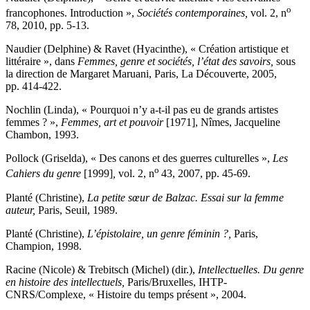
o
francophones. Introduction »,
Sociétés contemporaines,
vol. 2, n
78, 2010, pp. 5-13.
Naudier (Delphine) & Ravet (Hyacinthe), « Création artistique et
littéraire », dans
Femmes, genre et sociétés, l’état des savoirs,
sous
la direction de Margaret Maruani, Paris, La Découverte, 2005,
pp. 414-422.
Nochlin (Linda), « Pourquoi n’y a-t-il pas eu de grands artistes
femmes ? »,
Femmes, art et pouvoir
[1971], Nîmes, Jacqueline
Chambon, 1993.
Pollock (Griselda), « Des canons et des guerres culturelles »,
Les
o
Cahiers du genre
[1999]
,
vol. 2, n
43, 2007, pp. 45-69.
Planté (Christine),
La petite sœur de Balzac. Essai sur la femme
auteur,
Paris, Seuil, 1989.
Planté (Christine),
L’épistolaire, un genre féminin ?,
Paris,
Champion, 1998.
Racine (Nicole) & Trebitsch (Michel) (dir.),
Intellectuelles. Du genre
en histoire des intellectuels,
Paris/Bruxelles, IHTP-
CNRS/Complexe, « Histoire du temps présent », 2004.