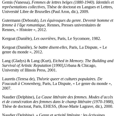
Gemis (Vanessa),
Femmes de lettres belges (1880-1940). Identités et
représentations collectives
, Thèse de doctorat en Langues et Lettres,
Université Libre de Bruxelles (Paul Aron, dir.), 2009.
Gutermann (Deborah),
Les équivoques du genre. Devenir homme et
femme à l’âge romantique
, Rennes, Presses universitaires de
Rennes, « Histoire », 2012.
Kergoat (Danièle),
Les ouvrières
, Paris, Le Sycomore, 1982.
Kergoat (Danièle),
Se battre disent-elles
, Paris, La Dispute, « Le
genre du monde », 2012.
Lang (Gladys) & Lang (Kurt),
Etched in Memory. The Building and
Survival of Artistic Reputation
[1990],Urbana & Chicago,
University of Illinois Press, 2001.
Lauretis (Teresa de),
Théorie queer et cultures populaires. De
Foucault à Cronenberg,
Paris, La Dispute, « Le genre du monde »,
2007.
Naudier (Delphine),
La Cause littéraire des femmes. Modes d’accès
et de consécration des femmes dans le champ littéraire (1970-1988),
Thèse de doctorat, Paris, EHESS, (Rose-Marie Lagrave, dir.), 2000.
Naudier (Delphine), « Genre et activité littéraire : les écrivaines