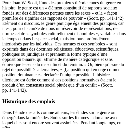
Pour Joan W. Scott, l’une des premières théoriciennes du genre en
histoire, le genre est un « élément constitutif de rapports sociaux
fondés sur des différences perçues entre les sexes » et la « façon
première de signifier des rapports de pouvoir » (Scott, pp. 141-142).
Elément du discours, le genre participe également des pratiques, car
il est, pour chacun×e de nous un réservoir de représentations, de
normes et de « symboles culturellement disponibles », variables dans
le temps et dans l’espace social, mais toujours profondément
intériorisés par les individus. Ces normes et ces symboles « sont
exprimés dans des doctrines religieuses, éducatives, scientifiques,
politiques ou juridiques et prennent la forme typique d’une
opposition binaire, qui affirme de manière catégorique et sans
équivoque le sens du masculin et du féminin. » Or, bien qu’issue du
rejet de possibilités alternatives, « [l]a position qui émerge comme
position dominante est déclarée l’unique possible. L’histoire
ultérieure est écrite comme si ces positions normatives étaient le
produit d’un consensus social plutôt que d’un conflit » (Scott,
pp. 141-142).
Historique des emplois
Dans l’étude des arts comme ailleurs, les études sur le genre ont
émergé dans la foulée des études sur les femmes – domaine avec
lequel elles sont encore souvent assimilées. Pendant longtemps, en
effet,