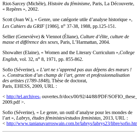
Riot-Sarcey (Michèle),
Histoire du féminisme
, Paris, La Découverte,
« Repères », 2002.
Scott (Joan W.), « Genre, une catégorie utile d’analyse historique »,
o
Les Cahiers du GRIF
[1986], n
37-38, 1988, pp.125-151.
Sellier (Geneviève) & Viennot (Éliane),
Culture d’élite, culture de
masse et différence des sexes
, Paris, L’Harmattan, 2004.
Showalter (Elaine), « Women and the Literary Curriculum »,
College
o
English
, vol. 32, n
8, 1971, pp. 855-862.
Sofio (Séverine),
« L’art ne s’apprend pas aux dépens des mœurs !
». Construction d’un champ de l’art, genre et professionnalisation
des artistes (1789-1848)
, Thèse de doctorat,
Paris, EHESS, 2009, URL :
<
http://tel.archives-
ouvertes.fr/docs/00/92/44/88/PDF/SOFIO_these
2009.pdf >.
Sofio (Séverine), « Le genre, un outil d’analyse pour les mondes de
l’art »,
Labrys, études féministes/estudos feministas,
2013, URL :
<
http://www.tanianavarroswain.com.br/labrys/labrys23/libre/sofio.ht