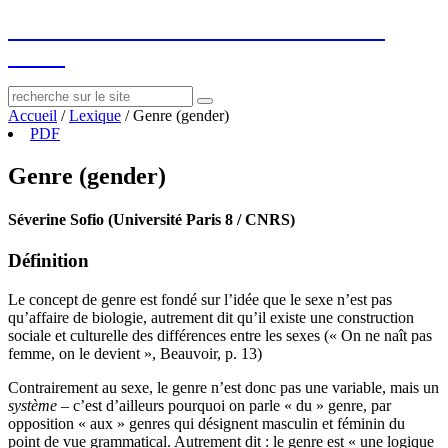
socius
: ressources sur le littéraire et le
social
Accueil
/
Lexique
/
Genre (gender)
PDF
Genre (gender)
Séverine Sofio (Université Paris 8 / CNRS)
Définition
Le concept de genre est fondé sur l’idée que le sexe n’est pas
qu’affaire de biologie, autrement dit qu’il existe une construction
sociale et culturelle des différences entre les sexes (« On ne naît pas
femme, on le devient », Beauvoir, p. 13)
Contrairement au sexe, le genre n’est donc pas une variable, mais un
système
– c’est d’ailleurs pourquoi on parle « du » genre, par
opposition « aux » genres qui désignent masculin et féminin du
point de vue grammatical. Autrement dit : le genre est « une logique