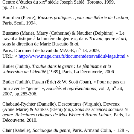
e
Centre d’études du
xix
siècle Joseph Sablé, Toronto, 1999,
pp. 215- 226.
Bourdieu (Pierre),
Raisons pratiques : pour une théorie de l’action,
Paris, Seuil, 1994.
Buscatto (Marie), Marry (Catherine) & Naudier (Delphine), « Le
travail artistique à la lumière du genre », dans
Travail, genre et art
,
sous la direction de Marie Buscatto &
al
.
o
Paris, Document de travail du MAGE, n
13, 2009,
URL: <
http://www.mage.cnrs.fr/documentdetravailduMage.html
>
Butler (Judith),
Trouble dans le genre : Le féminisme et la
subversion de l’identité
[1989], Paris, La Découverte, 2006.
Butler (Judith), Fassin (Éric) & W. Scott (Joan), « Pour ne pas en
o
finir avec le “genre” »,
Sociétés et représentations,
vol. 2, n
24,
2007, pp.285-306.
Chabaud-Rychter (Danielle), Descoutures (Virginie), Devreux
(Anne-Marie) & Varikas (Eleni) (dir.),
Sous les sciences sociales le
genre. Relectures critiques de Max Weber à Bruno Latour
, Paris, La
Découverte, 2010.
Clair (Isabelle),
Sociologie du genre,
Paris, Armand Colin, « 128 »,