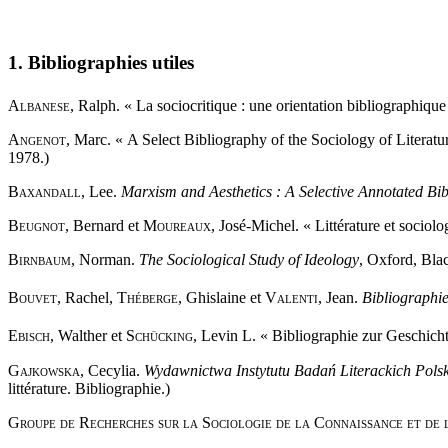
1. Bibliographies utiles
Albanese,
Ralph. « La sociocritique : une orientation bibliographique
Angenot,
Marc. « A Select Bibliography of the Sociology of Literatu
1978.)
Baxandall,
Lee.
Marxism and Aesthetics : A Selective Annotated Bi
Beugnot,
Bernard et
Moureaux,
José-Michel. « Littérature et sociolo
Birnbaum,
Norman.
The Sociological Study of Ideology
, Oxford, Bla
Bouvet,
Rachel,
Théberge,
Ghislaine et
Valenti,
Jean.
Bibliographie
Ebisch,
Walther et
Schücking,
Levin L. « Bibliographie zur Geschicht
Gajkowska,
Cecylia.
Wydawnictwa Instytutu Badań Literackich Pols
littérature. Bibliographie.)
Groupe de Recherches sur la Sociologie de la Connaissance et de 