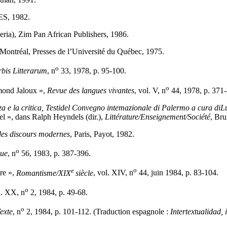
ES, 1982.
ria), Zim Pan African Publishers, 1986.
 Montréal, Presses de l’Université du Québec, 1975.
o
bis Litterarum
, n
33, 1978, p. 95-100.
o
dmond Jaloux »,
Revue des langues vivantes
, vol. V, n
44, 1978, p. 371
 e la critica, Testidel Convegno intemazionale di Palermo a cura di
L
nnel », dans Ralph Heyndels (dir.),
Littérature/Enseignement/Société
, Bru
 des discours modernes
, Paris, Payot, 1982.
o
que
, n
56, 1983, p. 387-396.
e
o
vre »,
Romantisme/XIX
siècle
, vol. XIV, n
44, juin 1984, p. 83-104.
o
l. XX, n
2, 1984, p. 49-68.
o
exte
, n
2, 1984, p. 101-112. (Traduction espagnole :
Intertextualidad, 