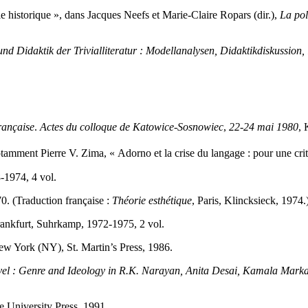
hie historique », dans Jacques Neefs et Marie-Claire Ropars (dir.),
La pol
nd Didaktik der Trivialliteratur : Modellanalysen, Didaktikdiskussion, 
française
.
Actes du colloque de Katowice-Sosnowiec
,
22-24 mai 1980
, 
otamment Pierre V. Zima, « Adorno et la crise du langage : pour une crit
-1974, 4 vol.
0. (Traduction française :
Théorie esthétique
, Paris, Klincksieck, 1974.
rankfurt, Suhrkamp, 1972-1975, 2 vol.
ew York (NY), St. Martin’s Press, 1986.
ovel : Genre and Ideology in R.K. Narayan, Anita Desai, Kamala Mar
 University Press, 1991.