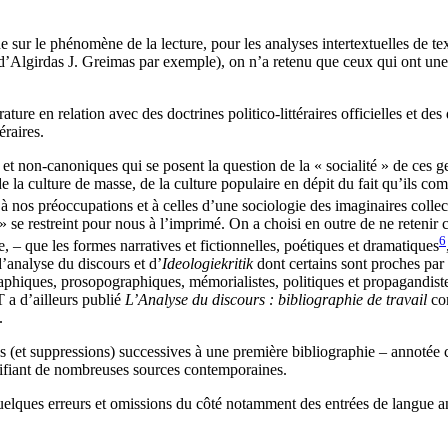
he sur le phénomène de la lecture, pour les analyses intertextuelles de t
d’Algirdas J. Greimas par exemple), on n’a retenu que ceux qui ont une 
ure en relation avec des doctrines politico-littéraires officielles et des d
éraires.
» et non-canoniques qui se posent la question de la « socialité » de ces ge
 de la culture de masse, de la culture populaire en dépit du fait qu’il
 à nos préoccupations et à celles d’une sociologie des imaginaires collec
e » se restreint pour nous à l’imprimé. On a choisi en outre de ne retenir 
6
 – que les formes narratives et fictionnelles, poétiques et dramatiques
d’analyse du discours et d’
Ideologiekritik
dont certains sont proches par 
graphiques, prosopographiques, mémorialistes, politiques et propagandiste
T a d’ailleurs publié
L’Analyse du discours : bibliographie de travail
co
.
ns (et suppressions) successives à une première bibliographie – annotée c
ifiant de nombreuses sources contemporaines.
elques erreurs et omissions du côté notamment des entrées de langue an