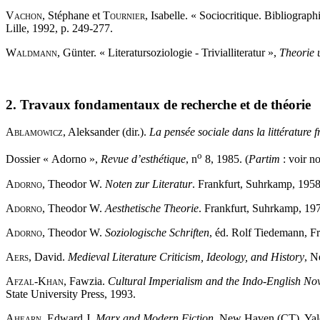
Vachon
, Stéphane et
Tournier
, Isabelle. « Sociocritique. Bibliograp
Lille, 1992, p. 249-277.
Waldmann,
Günter. « Literatursoziologie - Trivialliteratur »,
Theorie u
2. Travaux fondamentaux de recherche et de théorie
Ablamowicz,
Aleksander (dir.).
La pensée sociale dans la littérature 
o
Dossier « Adorno »,
Revue d’esthétique
, n
8, 1985. (
Partim
: voir n
Adorno,
Theodor W.
Noten zur Literatur
. Frankfurt, Suhrkamp, 1958
Adorno,
Theodor W.
Aesthetische Theorie
. Frankfurt, Suhrkamp, 197
Adorno,
Theodor W.
Soziologische Schriften
, éd. Rolf Tiedemann, F
Aers,
David.
Medieval Literature Criticism, Ideology, and History
, N
Afzal-Khan,
Fawzia.
Cultural Imperialism and the Indo-English N
State University Press, 1993.
Ahearn,
Edward J.
Marx and Modern Fiction
, New Haven (CT), Yale