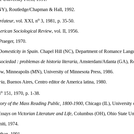
NY), Routledge/Chapman & Hall, 1992.
o
créateur
, vol. XXI, n
3, 1981, p. 35-50.
rican Sociological Review
, vol. II, 1956.
raeger, 1970.
Domesticity in Spain
. Chapel Hill (NC), Department of Romance Langua
sociedad : problemas de historia literaria
, Amsterdam/Atlanta (GA), R
low, Minneapolis (MN), University of Minnesota Press, 1986.
ria
, Buenos Aires, Centro editor de America latina, 1980.
o
n
151, 1970, p. 1-38.
ory of the Mass Reading Public, 1800-1900
, Chicago (IL), University
ssays on Victorian Literature and Life
, Columbus (OH), Ohio State Uni
iti, 1974.
athan, 1991.