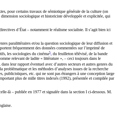
extes, pour certains travaux de sémiotique générale de la culture (on
dimension sociologique et historiciste développée et explicitée, qui
irectives d’État – notamment le réalisme socialiste. Il s’agit bien ici
nres paralittéraires et/ou la question sociologique de leur diffusion et
s comportent fréquemment des données commentées sur l’imprimé de
5
tifs, les sociologies du cinéma
, du feuilleton télévisé, de la bande
comme relevant de ladite « littérature », – ceci toujours dans le
, dans leur rapport éventuel avec d’autres secteurs et autres genres du
la problématique et les méthodes d’analyses issues de la recherche
s, publicistiques, etc. qui ne sont pas étrangers à une conception large
mportant plus de mille titres indexés (1992), présentée et compilée par
elle-là – publiée en 1977 et signalée dans la section I ci-dessous. M.
glaise.