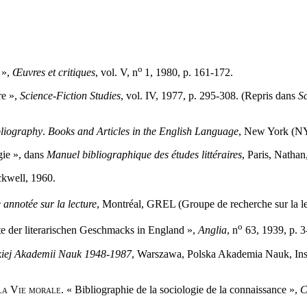
o
 »,
Œuvres et critiques
, vol. V, n
1, 1980, p. 161-172.
re »,
Science-Fiction Studies
, vol. IV, 1977, p. 295-308. (Repris dans
Sc
bliography
.
Books and Articles in the English Language
, New York (NY
gie », dans
Manuel bibliographique des études littéraires
, Paris, Nathan
ckwell, 1960.
 annotée sur la lecture
, Montréal, GREL (Groupe de recherche sur la lec
o
e der literarischen Geschmacks in England »,
Anglia
, n
63, 1939, p. 3
kiej Akademii Nauk 1948-1987
, Warszawa, Polska Akademia Nauk, Instyt
la Vie morale
. « Bibliographie de la sociologie de la connaissance »,
C