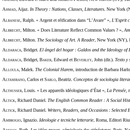
Ahmad,
Aijaz.
In Theory : Nations, Classes, Literatures
. New York (
Albanese,
Ralph. « Argent et réification dans “L’Avare” »,
L’Esprit 
Albrecht,
Milton. « Does Literature Reflect Common Values ? »,
Ame
Albrecht,
Milton.
The Sociology of Art. A Reader
, New York (NY), P
Aldaraca,
Bridget.
El ángel del hogar : Galdos and the Ideology of 
Aldaraca,
Bridget,
Baker
, Edward et
Beverley
, John (dir.).
Texto y 
Alloula,
Malek.
The Colonial Harem
, introduction de Barbara Har
Altamirano,
Carlos et
Sarlo,
Beatriz.
Conceptos de sociologia litera
Althusser
, Louis. « Les appareils idéologiques d’État »,
La Pensée,
Altick,
Richard Daniel.
The English Common Reader : A Social Hist
Altick,
Richard Daniel.
Writers, Readers, and Occasions : Selected E
Ambrogio,
Ignazio.
Ideologie e tecniche letterarie
, Roma, Editori Riun
Amossy,
Ruth.
Les idées reçues, sémiologie des stéréotypes
, Paris, N