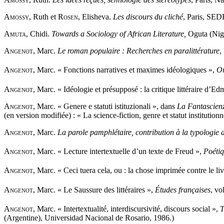
Amossy,
Ruth et
Rosen,
Elisheva.
Les discours du cliché
, Paris, SED
Amuta,
Chidi.
Towards a Sociology of African Literature,
Oguta (Nige
Angenot,
Marc.
Le roman populaire : Recherches en paralittérature
,
Angenot,
Marc. « Fonctions narratives et maximes idéologiques »,
Or
Angenot,
Marc. « Idéologie et présupposé : la critique littéraire d’E
Angenot,
Marc. « Genere e statuti istituzionali », dans
La Fantascienza
(en version modifiée) : « La science-fiction, genre et statut institutio
Angenot,
Marc.
La parole pamphlétaire, contribution à la typologie
Angenot,
Marc. « Lecture intertextuelle d’un texte de Freud »,
Poéti
Angenot,
Marc. « Ceci tuera cela, ou : la chose imprimée contre le li
Angenot
, Marc. « Le Saussure des littéraires »,
Études françaises
, vo
Angenot
, Marc. « Intertextualité, interdiscursivité, discours social »,
T
(Argentine), Universidad Nacional de Rosario, 1986.)