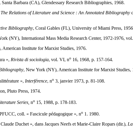
, Santa Barbara (CA), Glendessary Research Bibliographies, 1968.
.
The Relations of Literature and Science : An Annotated Bibliography 
ctive Bibliography
, Coral Gables (FL), University of Miami Press, 1956-
ork (NY), International Mass Media Research Center, 1972-1976, vol.
 American Institute for Marxist Studies, 1976.
o
ura »,
Rivista di sociologia
, vol. VI, n
16, 1968, p. 157-164.
Bibliography
, New York (NY), American Institute for Marxist Studies,
o
littérature »,
Interférence
, n
3, janvier 1973, p. 81-108.
on, Pluto Press, 1974.
o
terature Series,
n
15, 1988, p. 178-183.
o
PFUCC, coll. « Fascicule pédagogique », n
1. 1980.
de Claude Duchet », dans Jacques Neefs et Marie-Claire Ropars (dir.),
La