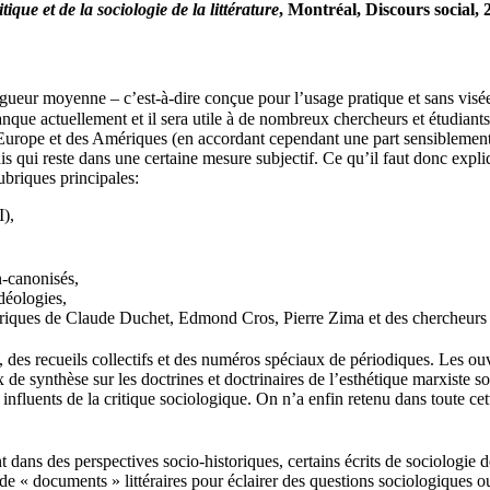
tique et de la sociologie de la littérature
, Montréal, Discours social, 
gueur moyenne – c’est-à-dire conçue pour l’usage pratique et sans visée d’
nque actuellement et il sera utile à de nombreux chercheurs et étudiants. I
’Europe et des Amériques (en accordant cependant une part sensiblement pl
ui reste dans une certaine mesure subjectif. Ce qu’il faut donc explique
ubriques principales:
I),
n-canonisés,
déologies,
théoriques de Claude Duchet, Edmond Cros, Pierre Zima et des cherche
s, des recueils collectifs et des numéros spéciaux de périodiques. Les ou
x de synthèse sur les doctrines et doctrinaires de l’esthétique marxiste 
s influents de la critique sociologique. On n’a enfin retenu dans toute ce
t dans des perspectives socio-historiques, certains écrits de sociologie
t de « documents » littéraires pour éclairer des questions sociologiques ou