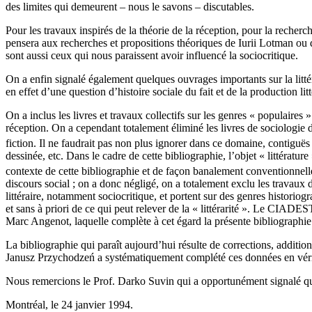
des limites qui demeurent – nous le savons – discutables.
Pour les travaux inspirés de la théorie de la réception, pour la recherc
pensera aux recherches et propositions théoriques de Iurii Lotman ou 
sont aussi ceux qui nous paraissent avoir influencé la sociocritique.
On a enfin signalé également quelques ouvrages importants sur la littérat
en effet d’une question d’histoire sociale du fait et de la production litt
On a inclus les livres et travaux collectifs sur les genres « populaires 
réception. On a cependant totalement éliminé les livres de sociologie
fiction. Il ne faudrait pas non plus ignorer dans ce domaine, contiguës
dessinée, etc. Dans le cadre de cette bibliographie, l’objet « littératur
contexte de cette bibliographie et de façon banalement conventionnelle,
discours social ; on a donc négligé, on a totalement exclu les travaux 
littéraire, notamment sociocritique, et portent sur des genres historio
et sans à priori de ce qui peut relever de la « littérarité ». Le CIADES
Marc Angenot, laquelle complète à cet égard la présente bibliographie
La bibliographie qui paraît aujourd’hui résulte de corrections, additio
Janusz Przychodzeń a systématiquement complété ces données en vér
Nous remercions le Prof. Darko Suvin qui a opportunément signalé qu
Montréal, le 24 janvier 1994.