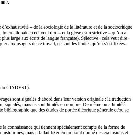
2002.
exhaustivité – de la sociologie de la littérature et de la sociocritique
nternationale : ceci veut dire – et la glose est restrictive – qu’on a
us large aux écrits de langue française). Sélective : cela veut dire :
r aux usagers de ce travail, ce sont les limites qu’on s’est fixées.
urs du CIADEST).
vrages sont signalés d’abord dans leur version originale ; la traduction
sont signalés, mais ils sont limités en nombre. De même on a limité à
tte bibliographie que des études de portée théorique générale et/ou se
 de la connaissance qui tiennent spécialement compte de la forme de
 historiques, mais il fallait fixer en un point donné des exclusions et