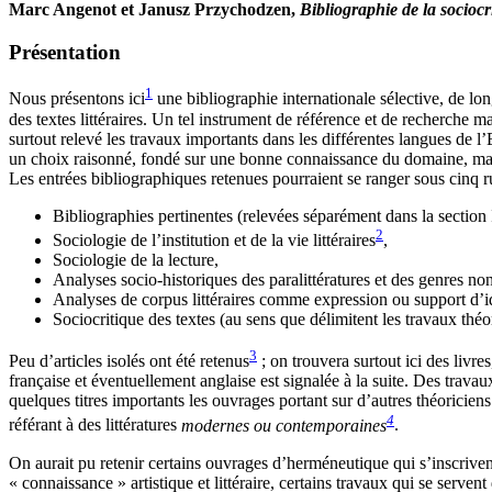
Marc Angenot et Janusz Przychodzen,
Bibliographie de la sociocri
Présentation
1
Nous présentons ici
une bibliographie internationale sélective, de lon
des textes littéraires. Un tel instrument de référence et de recherche ma
surtout relevé les travaux importants dans les différentes langues de l
un choix raisonné, fondé sur une bonne connaissance du domaine, mais q
Les entrées bibliographiques retenues pourraient se ranger sous cinq r
Bibliographies pertinentes (relevées séparément dans la section 
2
Sociologie de l’institution et de la vie littéraires
,
Sociologie de la lecture,
Analyses socio-historiques des paralittératures et des genres no
Analyses de corpus littéraires comme expression ou support d’i
Sociocritique des textes (au sens que délimitent les travaux 
3
Peu d’articles isolés ont été retenus
; on trouvera surtout ici des livre
française et éventuellement anglaise est signalée à la suite. Des travau
quelques titres importants les ouvrages portant sur d’autres théoricien
4
référant à des littératures
modernes ou contemporaines
.
On aurait pu retenir certains ouvrages d’herméneutique qui s’inscriven
« connaissance » artistique et littéraire, certains travaux qui se serven