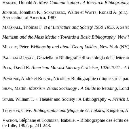
Hansen,
Donald A.
Mass Communication : A Research Bibliography
Johnson
, Jonathan K.,
Schatzberg,
Walter et
Waite,
Ronald A. (dir.)
Association of America, 1987.
Marshall,
Thomas F.
et al.
Literature and Society 1950-1955
.
A Sele
Marxism and the Mass Media : Towards a Basic Bibliography
, New Y
Murphy,
Peter.
Writings by and about Georg Lukács
, New York (NY),
Pagliano-Ungari,
Graziella. « Bibliografie di sociologia della letterat
Peck,
David R.
American Marxist Literary Criticism, 1926-1941 : A 
Peyronie,
André et
Robine,
Nicole. « Bibliographie critique sur la para
Shaw,
Martin.
Marxism Versus Sociology : A Guide to Reading
, Lond
Starr,
William T. « Theater and Society : A Bibliography »,
French Li
Thomson,
Clive.
Bibliographie analytique de G. Lukács
, Kingston, A
Vachon
, Stéphane et
Tournier
, Isabelle. « Bibliographie des écrits 
de Lille, 1992, p. 231-248.