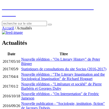
socius
: ressources sur le littéraire et le
social
Accueil
/
Actualités
Actualités
Date
Titre
Nouvelle réédition - "On Literary History" de Peter
2017/05/10
Bürger
2017/05/9
Statistiques de consultations du site Socius (2016-2017)
Nouvelle réédition : "The Literary Imagination and the
2017/04/4
Sociological Imagination" de Richard Hoggart
Nouvelle réédition - "Littérature et société" de Pierre
2017/01/2
Barbéris et Georges Duby
Nouvelle réédition - "On Interpretation" de Fredric
2016/10/18
Jameson
Nouvelle publication - "Sociologie, institution, fiction"
2016/09/26
de Jacques Dubois.